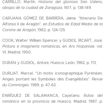
CARRILLO, Martín.
Historia del glorioso San Valero,
obispo de la ciudad de Zaragoza
, 1617, p. 138-149.
CARUANA GÓMEZ DE BARRERA, Jaime. "Itinerario De
Alfonso II de Aragón", en
Estudios de Edad Media de la
Corona de Aragón
, 1962, p. 124-125
COOK, Walter William Spencer y GUDIOL RICART, José.
Pintura e imaginería románicas
, en
Ars Hispaniae
, vol.
VI, Madrid, 1950.
DURÁN y GUDIOL, Antoni.
Huesca
, León, 1982, p. 113.
DURLIAT, Marcel. "Un motiv iconographique Pyrénéen.
Anges portant les Symboles des Evangélistes".
Revue
du Comminges
. 1989, p. 47-62.
ENRÍQUEZ DE SALAMANCA, Cayetano.
Rutas del
románico en la provincia de Huesca
, Madrid, 1987, p.