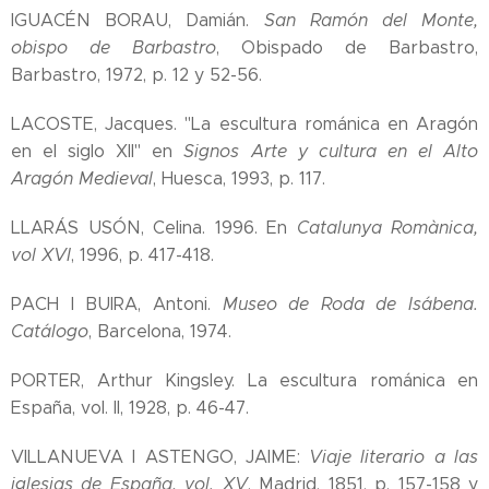
IGUACÉN BORAU, Damián.
San Ramón del Monte,
obispo de Barbastro
, Obispado de Barbastro,
Barbastro, 1972, p. 12 y 52-56.
LACOSTE, Jacques. "La escultura románica en Aragón
en el siglo XII" en
Signos Arte y cultura en el Alto
Aragón Medieval
, Huesca, 1993, p. 117.
LLARÁS USÓN, Celina. 1996. En
Catalunya Romànica,
vol XVI
, 1996, p. 417-418.
PACH I BUIRA, Antoni.
Museo de Roda de Isábena.
Catálogo
, Barcelona, 1974.
PORTER, Arthur Kingsley. La escultura románica en
España, vol. II, 1928, p. 46-47.
VILLANUEVA I ASTENGO, JAIME:
Viaje literario a las
iglesias de España, vol. XV
, Madrid, 1851, p. 157-158 y