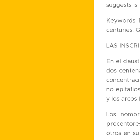
suggests is
Keywords Ro
centuries. 
LAS INSCR
En el clau
dos centena
concentraci
no epitafio
y los arcos
Los nombre
precentores
otros en su