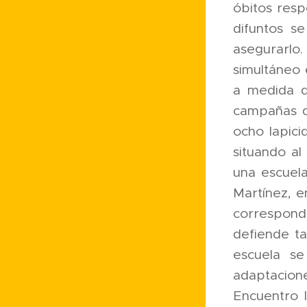
óbitos respe
difuntos se
asegurarlo
simultáneo 
a medida q
campañas de
ocho lapici
situando al
una escuela
Martínez, 
correspondi
defiende t
escuela se
adaptacion
Encuentro 