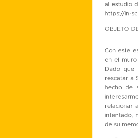
al estudio 
https://in-s
OBJETO D
Con este es
en el muro 
Dado que l
rescatar a 
hecho de s
interesarm
relacionar 
intentado, 
de su memor