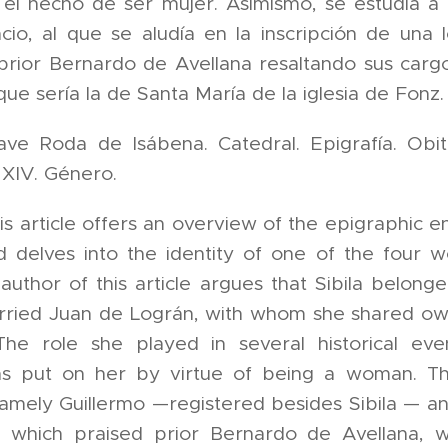
 el hecho de ser mujer. Asimismo, se estudia a o
ncio, al que se aludía en la inscripción de un
prior Bernardo de Avellana resaltando sus cargo
que sería la de Santa María de la iglesia de Fonz.
ave Roda de Isábena. Catedral. Epigrafía. Obit
y XIV. Género.
is article offers an overview of the epigraphic
d delves into the identity of one of the four 
author of this article argues that Sibila belon
rried Juan de Lográn, with whom she shared own
The role she played in several historical ev
ns put on her by virtue of being a woman. The
mely Guillermo —registered besides Sibila — a
 which praised prior Bernardo de Avellana, w