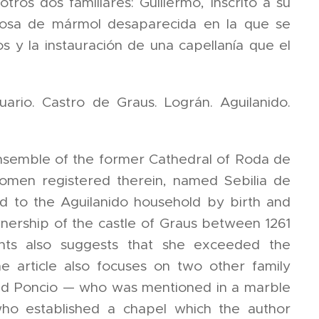
tros dos familiares: Guillermo, inscrito a su
a losa de mármol desaparecida en la que se
s y la instauración de una capellanía que el
uario. Castro de Graus. Lográn. Aguilanido.
 ensemble of the former Cathedral of Roda de
women registered therein, named Sebilia de
ged to the Aguilanido household by birth and
ership of the castle of Graus between 1261
ents also suggests that she exceeded the
 article also focuses on two other family
nd Poncio — who was mentioned in a marble
ho established a chapel which the author