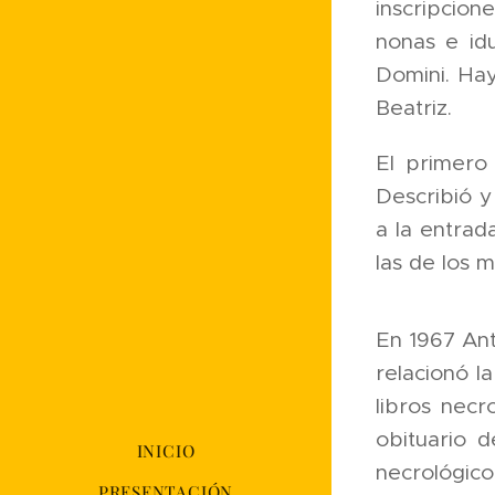
inscripcion
nonas e id
Domini. Hay
Beatriz.
El primero
Describió y
a la entrad
las de los m
En 1967 Ant
relacionó l
libros nec
obituario d
INICIO
necrológico
PRESENTACIÓN