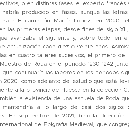
ctivos, o en distintas fases, el experto francés s
 habría producido en fases, aunque las letras 
. Para Encarnación Martín López, en 2020, el 
en las primeras etapas, desde fines del siglo XI
ue avanzaba el siguiente y, sobre todo, en el
 actualización cada diez o veinte años. Asimis
das en cuatro talleres sucesivos, el primero de l
 Maestro de Roda en el periodo 1230-1242 junto a 
 que continuaría las labores en los periodos sigu
en 2020, como adelanto del estudio que está ll
ente a la provincia de Huesca en la colección C
ambién la existencia de una escuela de Roda qu
 mantendría a lo largo de casi dos siglos 
es. En septiembre de 2021, bajo la dirección 
Internacional de Epigrafía Medieval, que cong