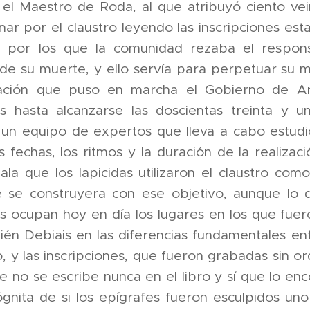
, el Maestro de Roda, al que atribuyó ciento ve
nar por el claustro leyendo las inscripciones e
s por los que la comunidad rezaba el responso
 de su muerte, y ello servía para perpetuar su m
ación que puso en marcha el Gobierno de Ara
es hasta alcanzarse las doscientas treinta y u
un equipo de expertos que lleva a cabo estudio
as fechas, los ritmos y la duración de la realiz
ala que los lapicidas utilizaron el claustro co
e se construyera con ese objetivo, aunque lo 
es ocupan hoy en día los lugares en los que fueron
ién Debiais en las diferencias fundamentales ent
co, y las inscripciones, que fueron grabadas sin 
e no se escribe nunca en el libro y sí que lo enc
ógnita de si los epígrafes fueron esculpidos un