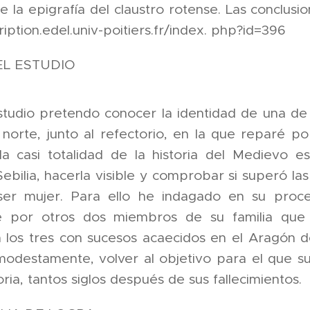
de la epigrafía del claustro rotense. Las conclu
cription.edel.univ-poitiers.fr/index. php?id=396
EL ESTUDIO
tudio pretendo conocer la identidad de una de 
norte, junto al refectorio, en la que reparé p
a casi totalidad de la historia del Medievo e
Sebilia, hacerla visible y comprobar si superó la
er mujer. Para ello he indagado en su proce
e por otros dos miembros de su familia que t
a los tres con sucesos acaecidos en el Aragón de 
modestamente, volver al objetivo para el que su
ia, tantos siglos después de sus fallecimientos.