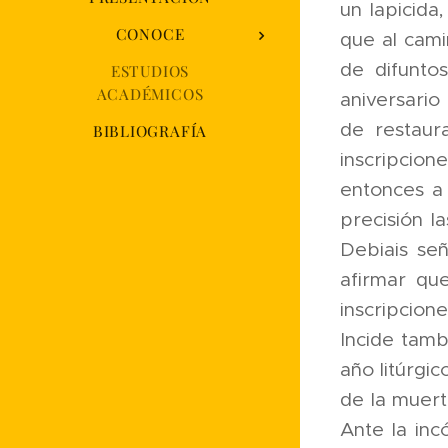
un lapicida
CONOCE
que al cami
de difunto
ESTUDIOS
ACADÉMICOS
aniversario
de restaur
BIBLIOGRAFÍA
inscripcion
entonces a 
precisión l
Debiais señ
afirmar qu
inscripcion
Incide tamb
año litúrgi
de la muert
Ante la inc