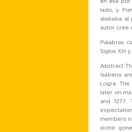
en ella por
lado, y Po
alababa al 
autor cree 
Palabras cl
Siglos XIII 
Abstract Th
Isábena an
Logra. The 
later on ma
and 1277. 
expectatio
members na
stone gone